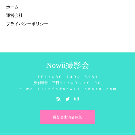
ホーム
運営会社
プライバシーポリシー
Nowii撮影会
ＴＥＬ：０８０－７４９４－５１５１
（受付時間 平日１１：００ ～ １９：００）
ｅ－ｍａｉｌ：ｉｎｆｏ＠ｎｏｗｉｉ－ｐｈｏｔｏ．ｃｏｍ
撮影会出演者募集