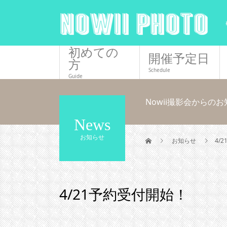
初めての
開催予定日
方
Schedule
Guide
Nowii撮影会からの
News
お知らせ
お知らせ
4/
4/21予約受付開始！