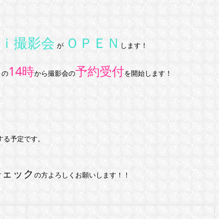
ｉ撮影会
ＯＰＥＮ
が
します！
）
14時
予約受付
の
から撮影会の
を開始します！
催する予定です。
チェック
の方よろしくお願いします！！